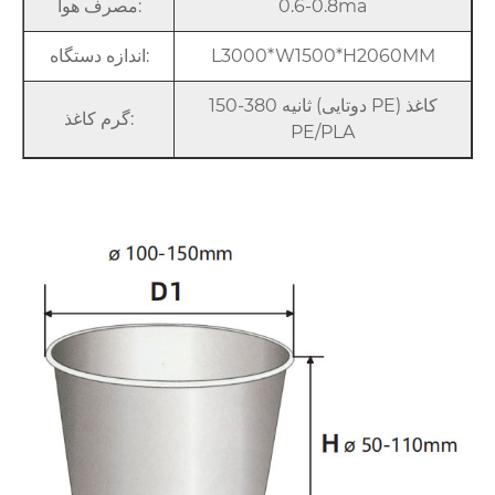
0.6-0.8ma
مصرف هوا:
L3000*W1500*H2060MM
اندازه دستگاه:
150-380 ثانیه (دوتایی PE) کاغذ
گرم کاغذ:
PE/PLA