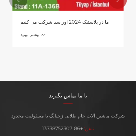
ما در پلاستیک 2024 اوراسیا شرکت می کنیم
بیشتر ببینید >>
با ما تماس بگیرید
شرکت ماشین آلات جام طلایی ژجیانگ با مسئولیت محدود
تلفن:
+86-13738752307