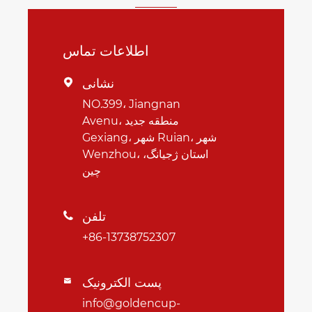
اطلاعات تماس
نشانی

NO.399، Jiangnan
Avenu، منطقه جدید
Gexiang، شهر Ruian، شهر
Wenzhou، استان ژجیانگ،
چین
تلفن

+86-13738752307
پست الکترونیک

info@goldencup-